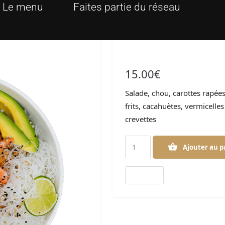
Le menu
Faites partie du réseau
Bobun Crevettes
15.00
€
Salade, chou, carottes rapé
frits, cacahuètes, vermicelles
crevettes
Ajouter au p
Bobuns